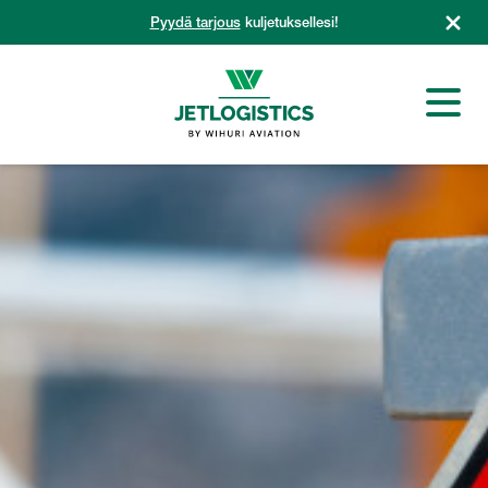
Siirry
Pyydä tarjous
kuljetuksellesi!
sisältöön