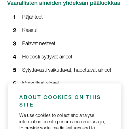
Vaarallisten aineiden yhdeksän pääluokkaa
Räjähteet
Kaasut
Palavat nesteet
Helposti syttyvät aineet
Sytyttävästi vaikuttavat, hapettavat aineet
Myrkylliset aineet
Radioaktiiviset aineet
ABOUT COOKIES ON THIS
SITE
Syövyttävät aineet
We use cookies to collect and analyse
information on site performance and usage,
Muut vaaralliset aineet ja esineet
to provide social media features and to