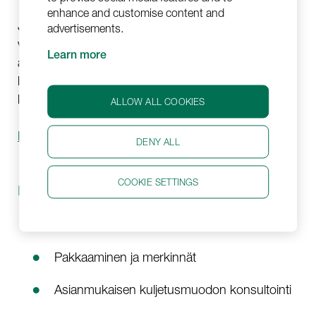
enhance and customise content and
Jetlogisticsin henkilökunnalla on pitkä kokemus
advertisements.
vaarallisten aineiden kuljetuksesta ja pakkaamisesta
Learn more
aina luokan 1 räjähteistä kulutustavaroiden
litiumparistoihin. Olemme kuljettaneet DGR-rahtia
lentäen, meritse ja maanteitse.
ALLOW ALL COOKIES
Pyydä tarjous rahdillesi >>
DENY ALL
COOKIE SETTINGS
Palvelumme:
DGR-luokan arviointi
Pakkaaminen ja merkinnät
Asianmukaisen kuljetusmuodon konsultointi