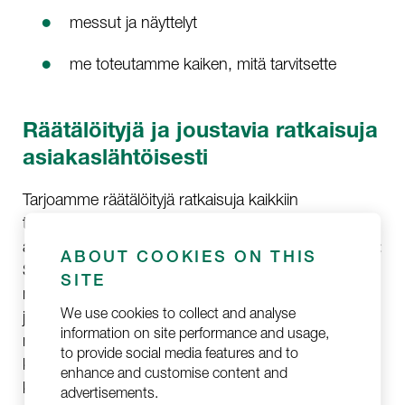
messut ja näyttelyt
me toteutamme kaiken, mitä tarvitsette
Räätälöityjä ja joustavia ratkaisuja
asiakaslähtöisesti
Tarjoamme räätälöityjä ratkaisuja kaikkiin
tapahtumalogistiikan tarpeisiin. Suurten logistiikka-
alan jättiläisten kanssa tiedät, miten prosessi etenee:
ABOUT COOKIES ON THIS
Saat täsmälleen samaa palvelua kuin kaikki muutkin
SITE
määritellyn palvelumallin mukaisesti, mutta
We use cookies to collect and analyse
joustavuus on erittäin rajallista. Me voimme tarjota
information on site performance and usage,
molempien maailmojen parhaat puolet: Olemme
to provide social media features and to
ketterä ja joustava toimija, mutta meillä on myös
enhance and customise content and
käytössämme Wihuri Aviationin vakaat taloudelliset
advertisements.