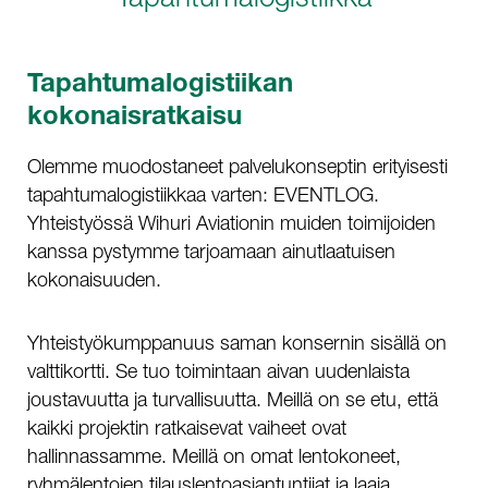
Tapahtumalogistiikan
kokonaisratkaisu
Olemme muodostaneet palvelukonseptin erityisesti
tapahtumalogistiikkaa varten: EVENTLOG.
Yhteistyössä Wihuri Aviationin muiden toimijoiden
kanssa pystymme tarjoamaan ainutlaatuisen
kokonaisuuden.
Yhteistyökumppanuus saman konsernin sisällä on
valttikortti. Se tuo toimintaan aivan uudenlaista
joustavuutta ja turvallisuutta. Meillä on se etu, että
kaikki projektin ratkaisevat vaiheet ovat
hallinnassamme. Meillä on omat lentokoneet,
ryhmälentojen tilauslentoasiantuntijat ja laaja