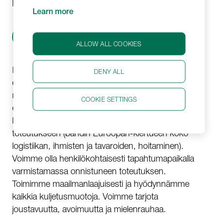
hartiat ja laajat yhteydet.
Learn more
PYYDÄ TARJOUS
ALLOW ALL COOKIES
Palvelumme voivat vaihdella projektin hyvin
DENY ALL
erityisestä osasta (esim. ainutlaatuisten
näyttämörakenteiden kuljettaminen edelliseltä
COOKIE SETTINGS
esiintymispaikalta seuraavalle) aina suuremman
kokonaisuuden täydelliseen koordinointiin ja
toteutukseen (bändin Euroopan-kiertueen koko
logistiikan, ihmisten ja tavaroiden, hoitaminen).
Voimme olla henkilökohtaisesti tapahtumapaikalla
varmistamassa onnistuneen toteutuksen.
Toimimme maailmanlaajuisesti ja hyödynnämme
kaikkia kuljetusmuotoja. Voimme tarjota
joustavuutta, avoimuutta ja mielenrauhaa.