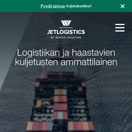
Siirry
Pyydä tarjous
kuljetuksellesi!
sisältöön
Logistiikan ja haastavien
kuljetusten ammattilainen