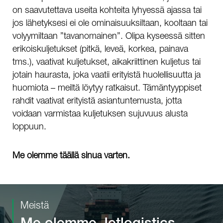
on saavutettava useita kohteita lyhyessä ajassa tai
jos lähetyksesi ei ole ominaisuuksiltaan, kooltaan tai
volyymiltaan ”tavanomainen”. Olipa kyseessä sitten
erikoiskuljetukset (pitkä, leveä, korkea, painava
tms.), vaativat kuljetukset, aikakriittinen kuljetus tai
jotain haurasta, joka vaatii erityistä huolellisuutta ja
huomiota – meiltä löytyy ratkaisut. Tämäntyyppiset
rahdit vaativat erityistä asiantuntemusta, jotta
voidaan varmistaa kuljetuksen sujuvuus alusta
loppuun.
Me olemme täällä sinua varten.
Meistä