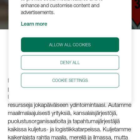
enhance and customise content and
advertisements.
Learn more
ALLOW ALL COOKIES
Kokonaisvaltainen
palveluntarjoaja haastavissa rahti-
DENY ALL
ja logistiikkatarpeissa
Me olemme Jetlogistics, kokonaisvaltainen
COOKIE SETTINGS
palveluntarjoaja kaikkiin rahti- ja logistiikkatarpeisiisi.
Käyttämällä palveluitamme, vapautat arvokkaita
resursseja jokapäiväiseen ydintoimintaasi. Autamme
maailmalaajuisesti yrityksiä, kansalaisjärjestöjä,
puolustusorganisaatioita ja tapahtumajärjestäjiä
kaikissa kuljetus- ja logistiikkatarpeissa. Kuljetamme
kaikenlaista rahtia maalla, merellä ja ilmassa, mutta