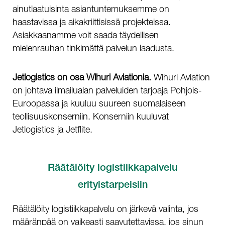
ainutlaatuisinta asiantuntemuksemme on
haastavissa ja aikakriittisissä projekteissa.
Asiakkaanamme voit saada täydellisen
mielenrauhan tinkimättä palvelun laadusta.
Jetlogistics on osa Wihuri Aviationia.
Wihuri Aviation
on johtava ilmailualan palveluiden tarjoaja Pohjois-
Euroopassa ja kuuluu suureen suomalaiseen
teollisuuskonserniin. Konserniin kuuluvat
Jetlogistics ja Jetflite.
Räätälöity logistiikkapalvelu
erityistarpeisiin
Räätälöity logistiikkapalvelu on järkevä valinta, jos
määränpää on vaikeasti saavutettavissa, jos sinun