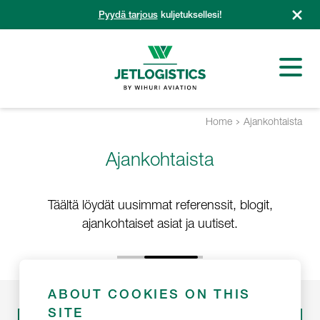
Siirry
Pyydä tarjous
kuljetuksellesi!
sisältöön
Home
Ajankohtaista
Ajankohtaista
Täältä löydät uusimmat referenssit, blogit,
ajankohtaiset asiat ja uutiset.
ABOUT COOKIES ON THIS
SITE