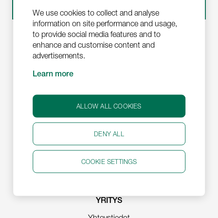
JETLOGISTICS – LOGISTIC SOLUTIONS
We use cookies to collect and analyse
information on site performance and usage,
to provide social media features and to
enhance and customise content and
PALVELUT
advertisements.
Puolustusteollisuudelle
Learn more
Tapahtumajärjestäjille
ALLOW ALL COOKIES
KULJETUKSET
Vaaralliset aineet
DENY ALL
AOG-toimitukset
Projektirahti
COOKIE SETTINGS
Elintarvikkeet ja lääkkeet
YRITYS
Yhteystiedot