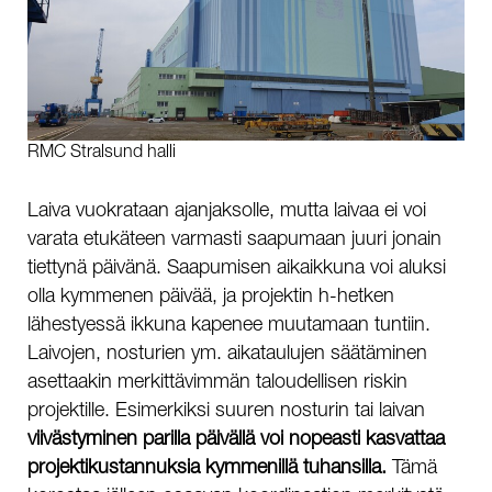
RMC Stralsund halli
Laiva vuokrataan ajanjaksolle, mutta laivaa ei voi
varata etukäteen varmasti saapumaan juuri jonain
tiettynä päivänä. Saapumisen aikaikkuna voi aluksi
olla kymmenen päivää, ja projektin h-hetken
lähestyessä ikkuna kapenee muutamaan tuntiin.
Laivojen, nosturien ym. aikataulujen säätäminen
asettaakin merkittävimmän taloudellisen riskin
projektille. Esimerkiksi suuren nosturin tai laivan
viivästyminen parilla päivällä voi nopeasti kasvattaa
projektikustannuksia kymmenillä tuhansilla.
Tämä