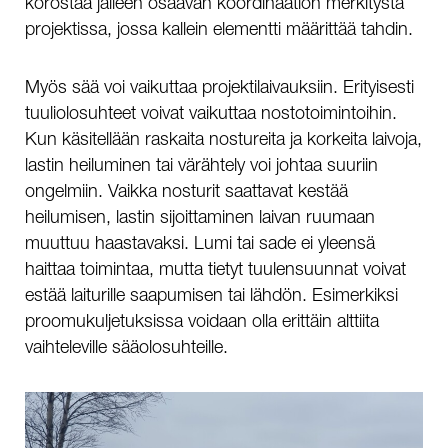
korostaa jälleen osaavan koordinaation merkitystä
projektissa, jossa kallein elementti määrittää tahdin.
Myös sää voi vaikuttaa projektilaivauksiin. Erityisesti
tuuliolosuhteet voivat vaikuttaa nostotoimintoihin.
Kun käsitellään raskaita nostureita ja korkeita laivoja,
lastin heiluminen tai värähtely voi johtaa suuriin
ongelmiin. Vaikka nosturit saattavat kestää
heilumisen, lastin sijoittaminen laivan ruumaan
muuttuu haastavaksi. Lumi tai sade ei yleensä
haittaa toimintaa, mutta tietyt tuulensuunnat voivat
estää laiturille saapumisen tai lähdön. Esimerkiksi
proomukuljetuksissa voidaan olla erittäin alttiita
vaihteleville sääolosuhteille.