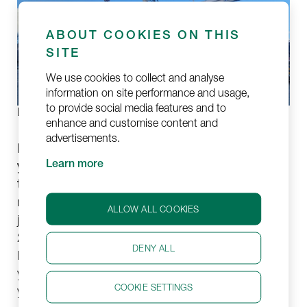
ABOUT COOKIES ON THIS
SITE
We use cookies to collect and analyse
information on site performance and usage,
to provide social media features and to
Laivalohkon nosto.
enhance and customise content and
advertisements.
Projekti toteutettiin neljällä eri aluksella, ja se kesti
yhteensä 2,5 kuukautta suunnittelu- ja
Learn more
toteutusvaiheineen.
Varsinainen kuljetusvaihe sujuu
melko nopeasti laivoilla ja proomuilla lastauksen
ALLOW ALL COOKIES
jälkeen. Tässä projektissa pisin laivamatka kesti noin
2-2,5 päivää, mutta pisin lastaus kesti neljä päivää.
DENY ALL
Lastattavaa ja järjesteltävää materiaalia oli
yksinkertaisesti niin paljon, jopa 6000 pakettia
COOKIE SETTINGS
yhdessä lastissa.