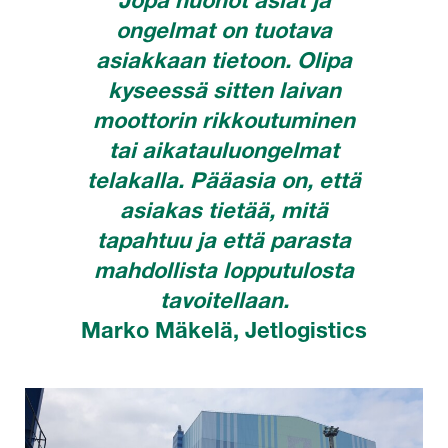
Jopa huonot asiat ja
ongelmat on tuotava
asiakkaan tietoon. Olipa
kyseessä sitten laivan
moottorin rikkoutuminen
tai aikatauluongelmat
telakalla. Pääasia on, että
asiakas tietää, mitä
tapahtuu ja että parasta
mahdollista lopputulosta
tavoitellaan.
Marko Mäkelä, Jetlogistics