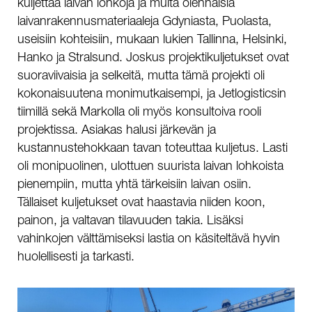
kuljettaa laivan lohkoja ja muita olennaisia
laivanrakennusmateriaaleja Gdyniasta, Puolasta,
useisiin kohteisiin, mukaan lukien Tallinna, Helsinki,
Hanko ja Stralsund. Joskus projektikuljetukset ovat
suoraviivaisia ja selkeitä, mutta tämä projekti oli
kokonaisuutena monimutkaisempi, ja Jetlogisticsin
tiimillä sekä Markolla oli myös konsultoiva rooli
projektissa. Asiakas halusi järkevän ja
kustannustehokkaan tavan toteuttaa kuljetus. Lasti
oli monipuolinen, ulottuen suurista laivan lohkoista
pienempiin, mutta yhtä tärkeisiin laivan osiin.
Tällaiset kuljetukset ovat haastavia niiden koon,
painon, ja valtavan tilavuuden takia. Lisäksi
vahinkojen välttämiseksi lastia on käsiteltävä hyvin
huolellisesti ja tarkasti.