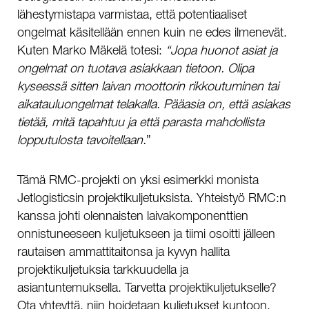
lähestymistapa varmistaa, että potentiaaliset
ongelmat käsitellään ennen kuin ne edes ilmenevät.
Kuten Marko Mäkelä totesi:
“Jopa huonot asiat ja
ongelmat on tuotava asiakkaan tietoon. Olipa
kyseessä sitten laivan moottorin rikkoutuminen tai
aikatauluongelmat telakalla. Pääasia on, että asiakas
tietää, mitä tapahtuu ja että parasta mahdollista
lopputulosta tavoitellaan.
”
Tämä RMC-projekti on yksi esimerkki monista
Jetlogisticsin projektikuljetuksista. Yhteistyö RMC:n
kanssa johti olennaisten laivakomponenttien
onnistuneeseen kuljetukseen ja tiimi osoitti jälleen
rautaisen ammattitaitonsa ja kyvyn hallita
projektikuljetuksia tarkkuudella ja
asiantuntemuksella. Tarvetta projektikuljetukselle?
Ota yhteyttä, niin hoidetaan kuljetukset kuntoon.