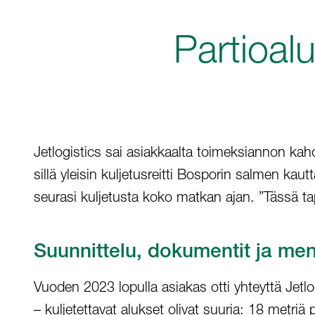
Partioal
Jetlogistics sai asiakkaalta toimeksiannon ka
sillä yleisin kuljetusreitti Bosporin salmen kaut
seurasi kuljetusta koko matkan ajan. ”Tässä ta
Suunnittelu, dokumentit ja me
Vuoden 2023 lopulla asiakas otti yhteyttä Jetlo
– kuljetettavat alukset olivat suuria: 18 metriä 