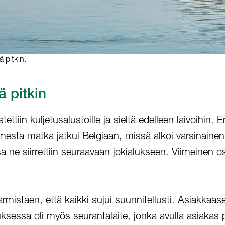
ä pitkin.
ä pitkin
ettiin kuljetusalustoille ja sieltä edelleen laivoihin
mesta matka jatkui Belgiaan, missä alkoi varsinainen 
ossa ne siirrettiin seuraavaan jokialukseen. Viimeine
taen, että kaikki sujui suunnitellusti. Asiakkaaseen
etuksessa oli myös seurantalaite, jonka avulla asiaka