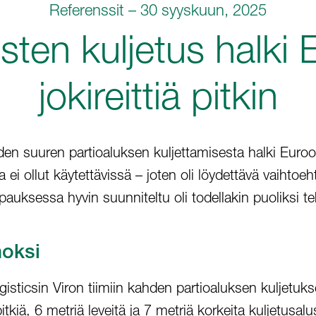
Referenssit – 30 syyskuun, 2025
usten kuljetus halki
jokireittiä pitkin
hden suuren partioaluksen kuljettamisesta halki Eur
ta ei ollut käytettävissä – joten oli löydettävä vaihtoe
pauksessa hyvin suunniteltu oli todellakin puoliksi t
noksi
gisticsin Viron tiimiin kahden partioaluksen kuljetuk
pitkiä, 6 metriä leveitä ja 7 metriä korkeita kuljetusa