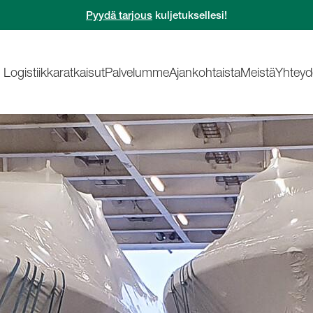
Pyydä tarjous
kuljetuksellesi!
Logistiikkaratkaisut
Palvelumme
Ajankohtaista
Meistä
Yhteyd