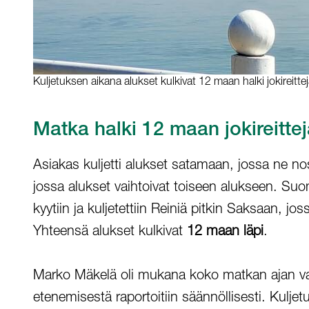
Kuljetuksen aikana alukset kulkivat 12 maan halki jokireittej
Matka halki 12 maan jokireittej
Asiakas kuljetti alukset satamaan, jossa ne nost
jossa alukset vaihtoivat toiseen alukseen. Suo
kyytiin ja kuljetettiin Reiniä pitkin Saksaan, j
Yhteensä alukset kulkivat
12 maan läpi
.
Marko Mäkelä oli mukana koko matkan ajan varmis
etenemisestä raportoitiin säännöllisesti. Kulj