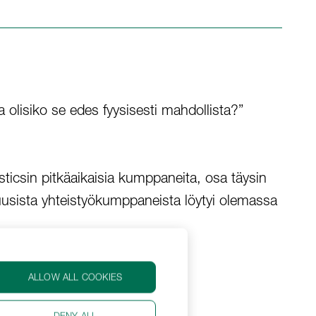
ja olisiko se edes fyysisesti mahdollista?”
isticsin pitkäaikaisia kumppaneita, osa täysin
a uusista yhteistyökumppaneista löytyi olemassa
kkeelle.
ALLOW ALL COOKIES
DENY ALL