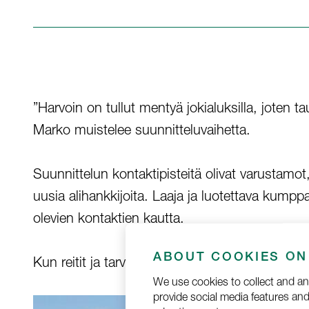
”Harvoin on tullut mentyä jokialuksilla, joten t
Marko muistelee suunnitteluvaihetta.
Suunnittelun kontaktipisteitä olivat varustamot,
uusia alihankkijoita. Laaja ja luotettava kumpp
olevien kontaktien kautta.
ABOUT COOKIES ON 
Kun reitit ja tarvittavat asiakirjat olivat kunnossa
We use cookies to collect and an
provide social media features a