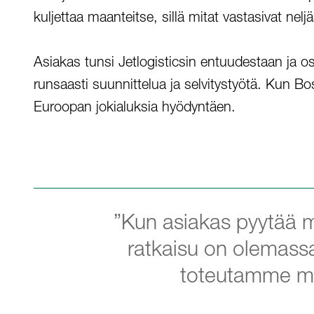
kuljettaa maanteitse, sillä mitat vastasivat nelj
Asiakas tunsi Jetlogisticsin entuudestaan ja osas
runsaasti suunnittelua ja selvitystyötä. Kun Bosp
Euroopan jokialuksia hyödyntäen.
”Kun asiakas pyytää m
ratkaisu on olemass
toteutamme myös