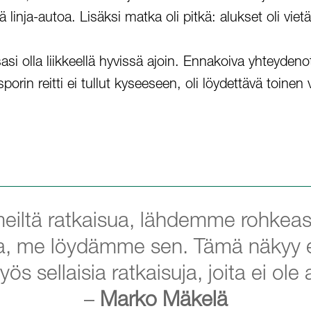
ää linja-autoa. Lisäksi matka oli pitkä: alukset oli vi
i olla liikkeellä hyvissä ajoin. Ennakoiva yhteydenotto
orin reitti ei tullut kyseeseen, oli löydettävä toinen v
eiltä ratkaisua, lähdemme rohkeasti
a, me löydämme sen. Tämä näkyy esi
 sellaisia ratkaisuja, joita ei ole
–
Marko Mäkelä