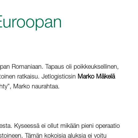
 Euroopan
oopan Romaniaan. Tapaus oli poikkeuksellinen,
htoinen ratkaisu. Jetlogisticsin
Marko Mäkelä
ehty”, Marko naurahtaa.
sesta. Kyseessä ei ollut mikään pieni operaatio
lustoineen. Tämän kokoisia aluksia ei voitu