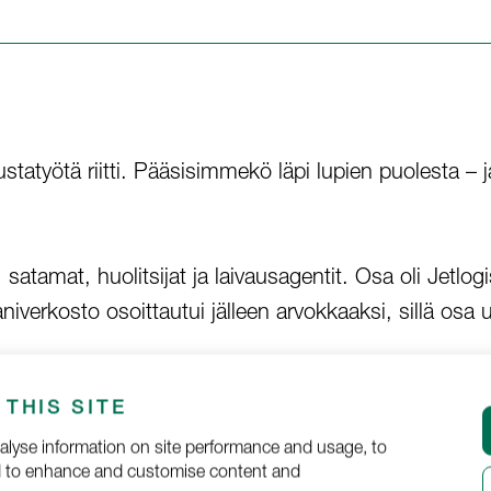
austatyötä riitti. Pääsisimmekö läpi lupien puolesta – 
 satamat, huolitsijat ja laivausagentit. Osa oli Jetlog
aniverkosto osoittautui jälleen arvokkaaksi, sillä os
THIS SITE
 ja kaikelle näytettiin vihreää valoa, oli aika lähteä lii
alyse information on site performance and usage, to
nd to enhance and customise content and